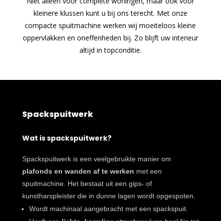
Niet alleen voor complete woningen, maar ook voor
kleinere klussen kunt u bij ons terecht. Met onze
compacte spuitmachine werken wij moeiteloos kleine
oppervlakken en oneffenheden bij. Zo blijft uw interieur
altijd in topconditie.
Spackspuitwerk
Wat is spackspuitwerk?
Spackspuitwerk is een veelgebruikte manier om
plafonds en wanden af te werken
met een
spuitmachine. Het bestaat uit een gips- of
kunstharspleister die in dunne lagen wordt opgespoten.
Wordt machinaal aangebracht met een spackspuit.