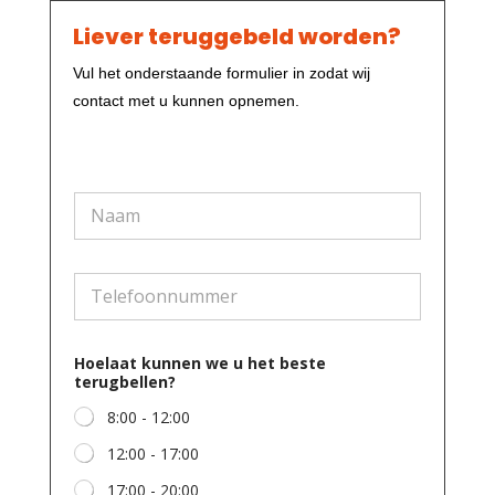
Liever teruggebeld worden?
Vul het onderstaande formulier in zodat wij
contact met u kunnen opnemen.
N
a
a
m
b
T
e
e
s
l
t
e
e
f
w
Hoelaat kunnen we u het beste
o
e
terugbellen?
o
t
n
e
8:00 - 12:00
n
r
u
u
12:00 - 17:00
m
g
m
17:00 - 20:00
b