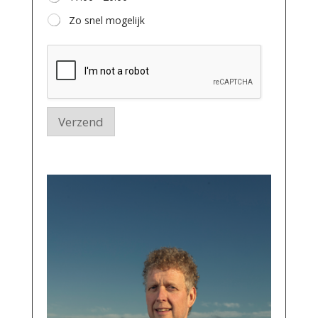
e
e
r
Zo snel mogelijk
l
l
e
n
?
Verzend